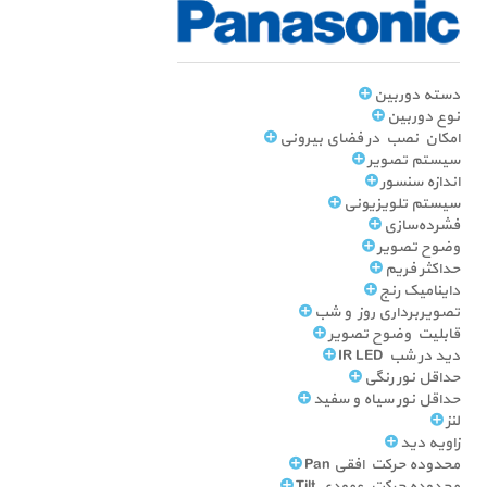
دسته دوربین
نوع دوربین
امکان نصب در فضای بیرونی
سیستم تصویر
اندازه سنسور
سیستم تلویزیونی
فشرده‌سازی
وضوح تصویر
حداکثر فریم
داینامیک رنج
تصویربرداری روز و شب
قابلیت وضوح تصویر
دید در شب IR LED
حداقل نور رنگی
حداقل نور سیاه و سفید
لنز
زاویه دید
محدوده حرکت افقی Pan
محدوده حرکت عمودی Tilt