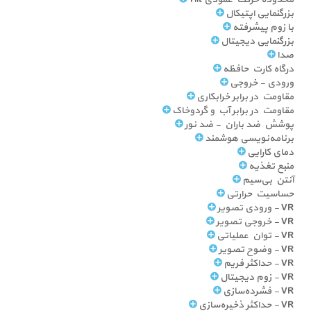
بزرگنمایی اپتیکال
با زوم پیشرفته
بزرگنمایی دیجیتال
صدا
- مرکز 23 ویژه اقتصادی مخابرات OMC
درگاه کارت حافظه
- آب و فاضلاب روستایی خراسان شمالی
ورودی - خروجی
- آب و برق کیش
مقاومت در برابر خرابکاری
- آستان مقدس حضرت عبدالعظیم «علیه السلام»
مقاومت در برابر آب و گردوخاک
- آستان مقدس امام رضا «علیه السلام»
پوشش ضد باران - ضد نور
- اداره تدارکات شرکت تخصصی فرودگاه‌های کشور
برنامه‌نویسی هوشمند
- اداره دارایی گرگان
دمای کارایی
- اداره راه و ترابری ماهشهر
منبع تغذیه
- اداره کل صنعت، معدن و تجارت
آنتن بی‌سیم
- اداره ارشاد اسلامی
حساسیت حرارتی
- اداره ارشاد اسلامی خراسان جنوبی
VR - ورودی تصویر
- اداره ارشاد اسلامی خراسان رضوی
VR - خروجی تصویر
- اداره ارشاد اسلامی خراسان شمالی
VR - توان عملیاتی
- شرکت ارتباطات زیر ساخت
VR - وضوح تصویر
- اردوگاه تنگک (اداره کل امور اتباع و مهاجرین خارجی)
VR - حداکثر فریم
- اداره ارشاد اسلامی اهواز
VR - زوم دیجیتال
- ارگ جدید بم
VR - فشرده‌سازی
- استانداری کهگیلویه و بویر احمد
VR - حداکثر ذخیره‌سازی