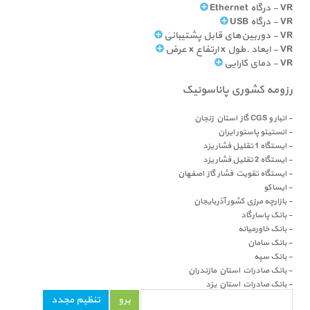
- اسکله شهید باهنر هرمزگان
VR - درگاه Ethernet
- اسکله شهید حقانی بندر عباس
VR - درگاه USB
- الکترو مکانیک اردبیل
VR - دوربین‌های قابل پشتیبانی
- انبار نفت ارومیه
VR - ابعاد ـ طول x ارتفاع x عرض
- انبار نفت رشت
VR - دمای کارایی
- انبار نفت شهریار
- انبار نفت قزوین
رزومه کشوری پاناسونیک
- انبار نفت قم
- انبار و CGS گاز استان زنجان
- انستیتو پاستور ایران
- ایستگاه 1 تقلیل فشار یزد
- ایستگاه 2 تقلیل فشار یزد
- ایستگاه تقویت فشار گاز اصفهان
- ایساکو
- بازارچه مرزی کشور آذربایجان
- بانک پاسارگاد
- بانک خاورمیانه
- بانک سامان
- بانک سپه
- بانک صادرات استان مازندران
- بانک صادرات استان یزد
- بانک کشاورزی
- برج صدف کیش